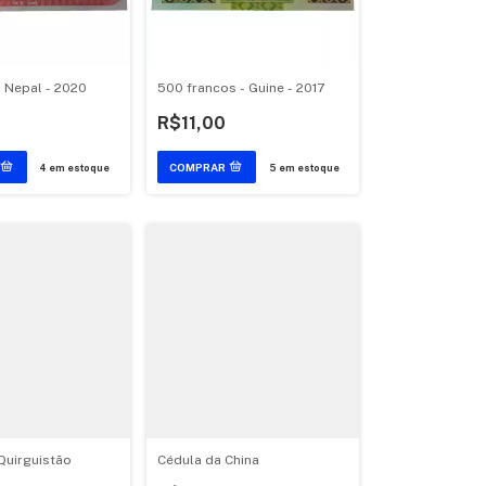
- Nepal - 2020
500 francos - Guine - 2017
R$11,00
4
em estoque
5
em estoque
Quirguistão
Cédula da China