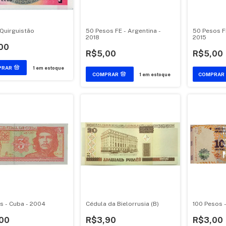
- Quirguistão
50 Pesos FE - Argentina -
50 Pesos FE
2018
2015
00
R$5,00
R$5,00
1
em estoque
1
em estoque
s - Cuba - 2004
Cédula da Bielorrusia (B)
100 Pesos -
00
R$3,90
R$3,00