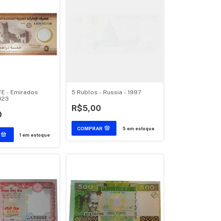
FE - Emirados
5 Rublos - Russia - 1997
023
R$5,00
0
5
em estoque
1
em estoque