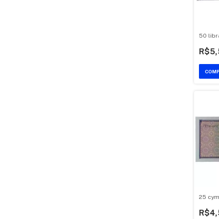
50 libr
R$5,
25 cym
R$4,