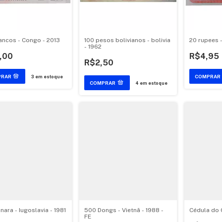
ancos - Congo - 2013
100 pesos bolivianos - bolivia
20 rupees 
- 1962
,00
R$4,95
R$2,50
3
em estoque
4
em estoque
nara - Iugoslavia - 1981
500 Dongs - Vietnã - 1988 -
Cédula do 
FE