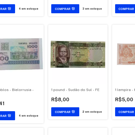
4
em estoque
3
em estoque
blos - Bielorrusia -
1 pound - Sudão do Sul - FE
1 lempira -
R$8,00
R$5,00
41
2
em estoque
4
em estoque