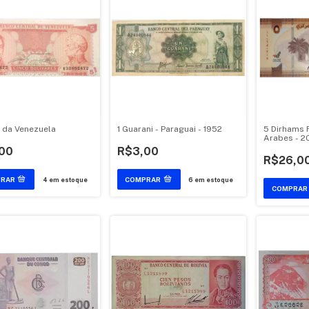
 da Venezuela
1 Guarani - Paraguai - 1952
5 Dirhams 
Arabes - 2
00
R$3,00
R$26,0
4
em estoque
6
em estoque