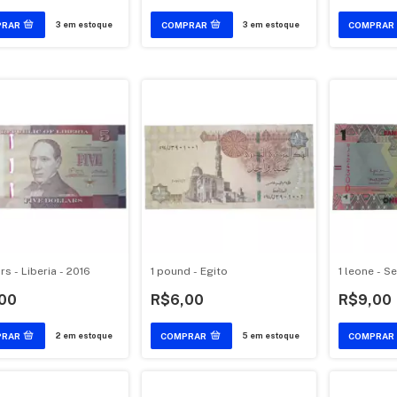
3
em estoque
3
em estoque
rs - Liberia - 2016
1 pound - Egito
1 leone - S
00
R$6,00
R$9,00
2
em estoque
5
em estoque