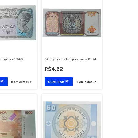
- Egito - 1940
50 cym - Uzbequistão - 1994
R$4,62
6
em estoque
4
em estoque