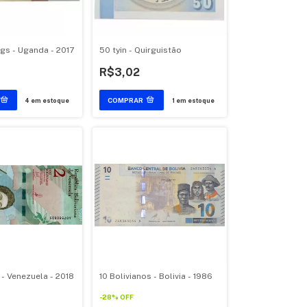
ngs - Uganda - 2017
50 tyin - Quirguistão
R$3,02
4
em estoque
1
em estoque
 - Venezuela - 2018
10 Bolivianos - Bolivia - 1986
-
28
%
OFF