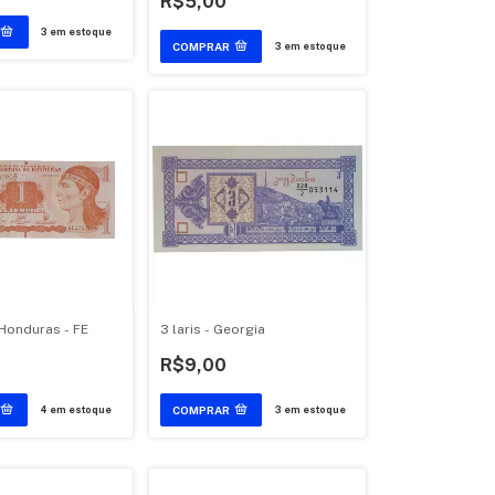
R$5,00
3
em estoque
3
em estoque
 Honduras - FE
3 laris - Georgia
R$9,00
4
em estoque
3
em estoque