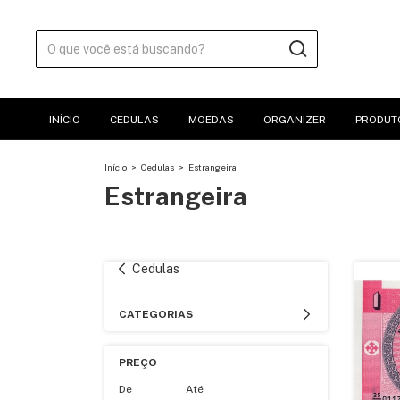
INÍCIO
CEDULAS
MOEDAS
ORGANIZER
PRODUT
Início
>
Cedulas
>
Estrangeira
Estrangeira
Cedulas
CATEGORIAS
PREÇO
De
Até