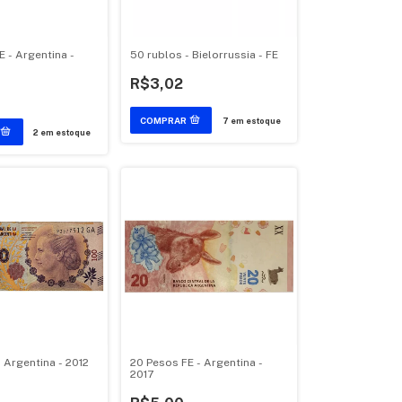
 - Argentina -
50 rublos - Bielorrussia - FE
R$3,02
7
em estoque
2
em estoque
 Argentina - 2012
20 Pesos FE - Argentina -
2017