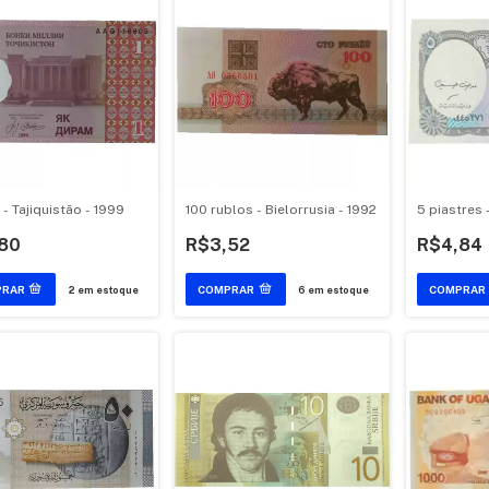
 - Tajiquistão - 1999
100 rublos - Bielorrusia - 1992
5 piastres 
80
R$3,52
R$4,84
2
em estoque
6
em estoque