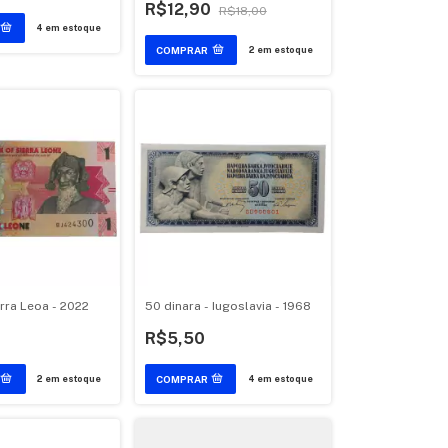
R$12,90
R$18,00
4
em estoque
2
em estoque
erra Leoa - 2022
50 dinara - Iugoslavia - 1968
R$5,50
2
em estoque
4
em estoque