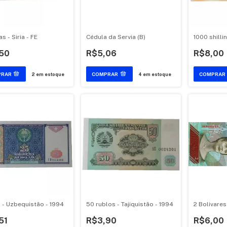
as - Siria - FE
Cédula da Servia (B)
1000 shilli
50
R$5,06
R$8,00
2
em estoque
4
em estoque
 - Uzbequistão - 1994
50 rublos - Tajiquistão - 1994
2 Bolivares
51
R$3,90
R$6,00