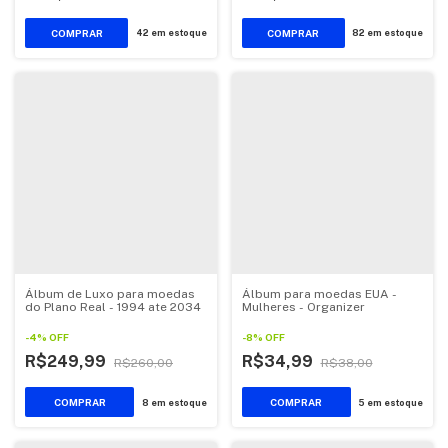
42
em estoque
82
em estoque
Álbum de Luxo para moedas
Álbum para moedas EUA -
do Plano Real - 1994 ate 2034
Mulheres - Organizer
-
4
%
OFF
-
8
%
OFF
R$249,99
R$34,99
R$260,00
R$38,00
8
em estoque
5
em estoque