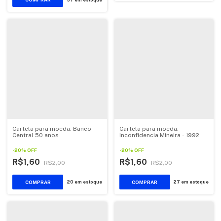
Cartela para moeda: Banco
Cartela para moeda:
Central 50 anos
Inconfidencia Mineira - 1992
-
20
%
OFF
-
20
%
OFF
R$1,60
R$1,60
R$2,00
R$2,00
20
em estoque
27
em estoque