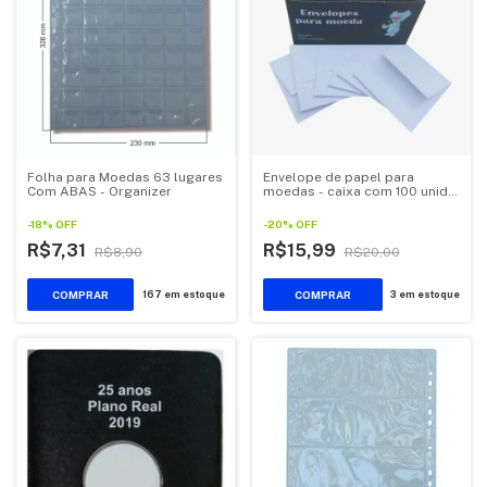
Folha para Moedas 63 lugares
Envelope de papel para
Com ABAS - Organizer
moedas - caixa com 100 unid. -
Organizer
-
18
%
OFF
-
20
%
OFF
R$7,31
R$15,99
R$8,90
R$20,00
167
em estoque
3
em estoque