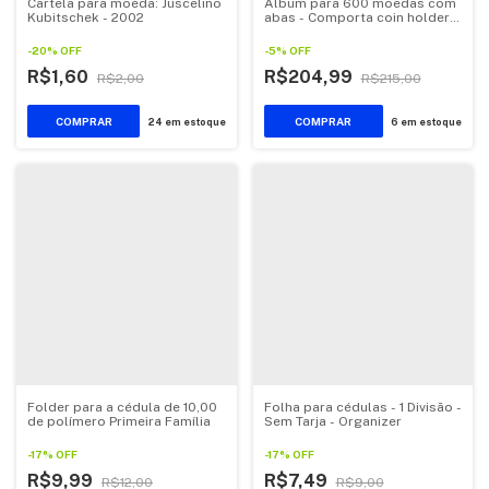
Cartela para moeda: Juscelino
Álbum para 600 moedas com
Kubitschek - 2002
abas - Comporta coin holder
Organizer
-
20
%
OFF
-
5
%
OFF
R$1,60
R$204,99
R$2,00
R$215,00
24
em estoque
6
em estoque
Folder para a cédula de 10,00
Folha para cédulas - 1 Divisão -
de polímero Primeira Família
Sem Tarja - Organizer
-
17
%
OFF
-
17
%
OFF
R$9,99
R$7,49
R$12,00
R$9,00