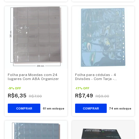
Folha para Moedas com 24
Folha para cédulas - 4
lugares Com ABA Organizer
Divisões - Com Tarja -
Organizer
-
9
%
OFF
-
17
%
OFF
R$6,35
R$7,49
R$7,00
R$9,00
61
em estoque
74
em estoque