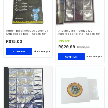
Álbum para moedas Volume I -
Album para moedas 120
Cruzado ao Real - Organizer
lugares cor preto - Organizer
R$15,00
-
21
%
OFF
R$29,99
R$38,00
4
em estoque
8
em estoque