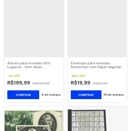
Álbum para moedas 600
Envelope para moedas
Lugares - Sem Abas -
Revestido com Papel Vegetal -
Comporta Coin Holder
Caixa c/ 40 un - Organizer
-
4
%
OFF
-
20
%
OFF
R$199,99
R$19,99
R$209,00
R$25,00
6
em estoque
19
em estoque