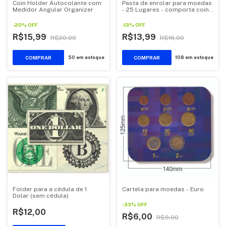
Coin Holder Autocolante com
Pasta de enrolar para moedas
Medidor Angular Organizer
- 25 Lugares - comporta coin
holder
-
20
%
OFF
-
13
%
OFF
R$15,99
R$13,99
R$20,00
R$16,00
COMPRAR
COMPRAR
50
em estoque
108
em estoque
Folder para a cédula de 1
Cartela para moedas - Euro
Dolar (sem cédula)
-
33
%
OFF
R$12,00
R$6,00
R$9,00