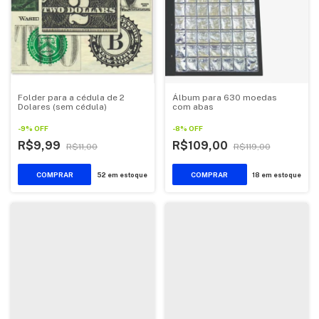
Folder para a cédula de 2
Álbum para 630 moedas
Dolares (sem cédula)
com abas
-
9
%
OFF
-
8
%
OFF
R$9,99
R$109,00
R$11,00
R$119,00
52
em estoque
18
em estoque