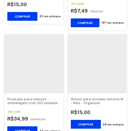
R$15,00
-
17
%
OFF
R$7,49
R$9,00
25
em estoque
197
em estoque
Envelope para cédulas -
Álbum para moedas Volume III
embalagem com 100 unidades
- Réis - Organizer
9x20cm - Organizer
R$15,00
-
13
%
OFF
R$34,99
R$40,00
28
em estoque
37
em estoque