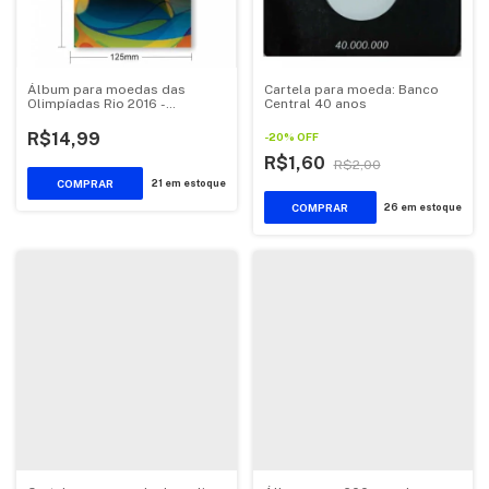
Álbum para moedas das
Cartela para moeda: Banco
Olimpíadas Rio 2016 -
Central 40 anos
Compacto - Modelo 2
R$14,99
-
20
%
OFF
R$1,60
R$2,00
21
em estoque
26
em estoque