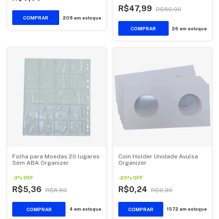
R$47,99
R$50,00
209
em estoque
26
em estoque
Folha para Moedas 20 lugares
Coin Holder Unidade Avulsa
Sem ABA Organizer
Organizer
-
3
%
OFF
-
20
%
OFF
R$5,36
R$0,24
R$5,50
R$0,30
COMPRAR
4
em estoque
1572
em estoque