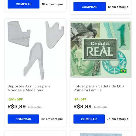
18
em estoque
12
em estoque
Suportes Acrílicos para
Folder para a cédula de 1,00
Moedas e Medalhas
Primeira Família
-
20
%
OFF
-
9
%
OFF
R$3,99
R$9,99
R$5,00
R$11,00
92
em estoque
24
em estoque