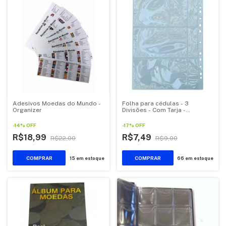
Adesivos Moedas do Mundo -
Folha para cédulas - 3
Organizer
Divisões - Com Tarja -
Organizer
-
14
%
OFF
-
17
%
OFF
R$18,99
R$7,49
R$22,00
R$9,00
15
em estoque
66
em estoque