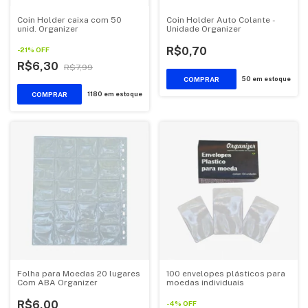
Coin Holder caixa com 50
Coin Holder Auto Colante -
unid. Organizer
Unidade Organizer
R$0,70
-
21
%
OFF
R$6,30
R$7,99
COMPRAR
50
em estoque
COMPRAR
1180
em estoque
Folha para Moedas 20 lugares
100 envelopes plásticos para
Com ABA Organizer
moedas individuais
R$6,00
-
4
%
OFF