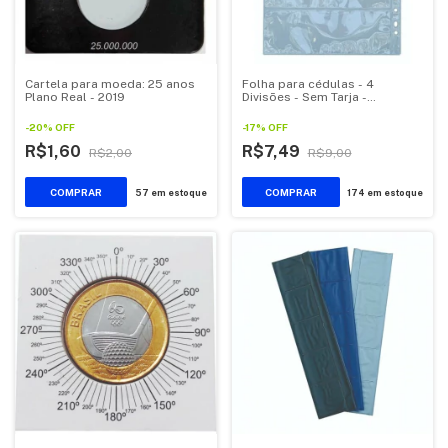
Cartela para moeda: 25 anos
Folha para cédulas - 4
Plano Real - 2019
Divisões - Sem Tarja -
Organizer
-
20
%
OFF
-
17
%
OFF
R$1,60
R$7,49
R$2,00
R$9,00
57
em estoque
174
em estoque