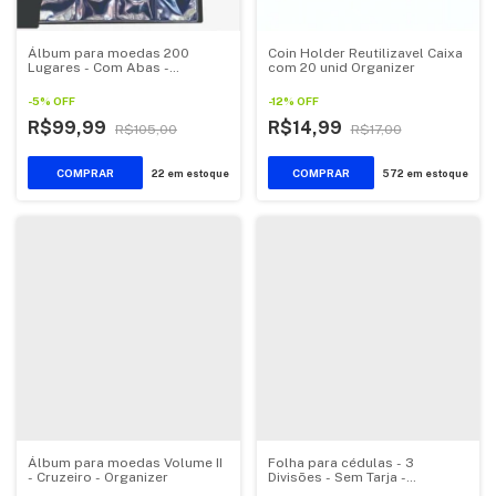
Álbum para moedas 200
Coin Holder Reutilizavel Caixa
Lugares - Com Abas -
com 20 unid Organizer
Comporta Coin Holder
-
5
%
OFF
-
12
%
OFF
R$99,99
R$14,99
R$105,00
R$17,00
COMPRAR
22
em estoque
572
em estoque
Álbum para moedas Volume II
Folha para cédulas - 3
- Cruzeiro - Organizer
Divisões - Sem Tarja -
Organizer