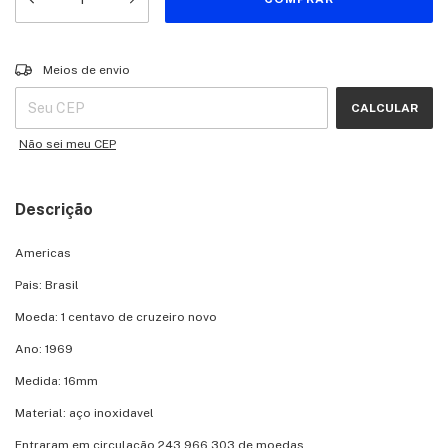
Entregas para o CEP:
ALTERAR CEP
Meios de envio
CALCULAR
Não sei meu CEP
Descrição
Americas
Pais: Brasil
Moeda: 1 centavo de cruzeiro novo
Ano: 1969
Medida: 16mm
Material: aço inoxidavel
Entraram em circulação 243.966.303 de moedas