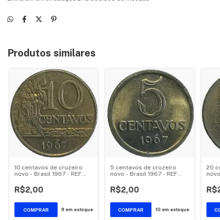
Produtos similares
10 centavos de cruzeiro
5 centavos de cruzeiro
20 c
novo - Brasil 1967 - REF
novo - Brasil 1967 - REF
novo
296
293
304
R$2,00
R$2,00
R$
COMPRAR
COMPRAR
C
9
em estoque
10
em estoque