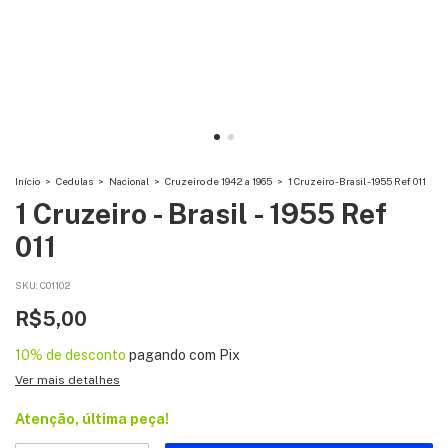
Início
>
Cedulas
>
Nacional
>
Cruzeiro de 1942 a 1965
>
1 Cruzeiro - Brasil - 1955 Ref 011
1 Cruzeiro - Brasil - 1955 Ref
011
SKU:
C01102
R$5,00
10% de desconto
pagando com Pix
Ver mais detalhes
Atenção, última peça!