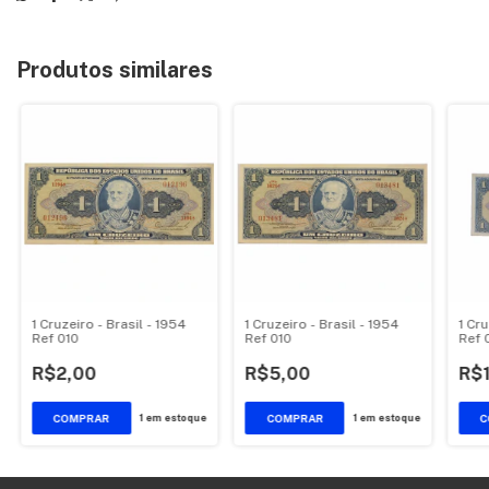
Produtos similares
1 Cruzeiro - Brasil - 1954
1 Cruzeiro - Brasil - 1954
1 Cru
Ref 010
Ref 010
Ref 
R$2,00
R$5,00
R$
1
em estoque
1
em estoque