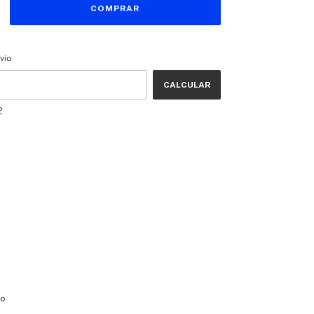
CEP:
ALTERAR CEP
vio
CALCULAR
P
io