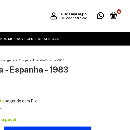
0
Olá!
Faça login
Ou cadastre-se
MOS MOEDAS E CÉDULAS ANTIGAS.
strangeira
>
Europa
>
1 peseta - Espanha - 1983
a - Espanha - 1983
to
pagando com Pix
es
ma peça!