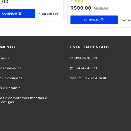
9,00
-
12
%
OFF
R$99,00
R$112,00
4
em estoque
1
em es
IMENTO
ENTRE EM CONTATO
Somos
5511947476878
 e Condições
(11) 94747-6878
e Devoluções
São Paulo - SP - Brasil
s e Garantia
mos e compramos moedas e
 antigas.