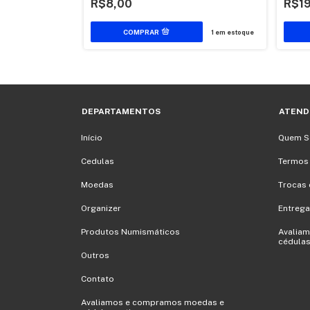
R$8,00
R$1
1
em estoque
1
em estoque
DEPARTAMENTOS
ATEND
Início
Quem 
Cedulas
Termos
Moedas
Trocas 
Organizer
Entrega
Produtos Numismáticos
Avalia
cédulas
Outros
Contato
Avaliamos e compramos moedas e