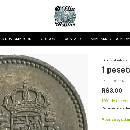
OS NUMISMÁTICOS
OUTROS
CONTATO
AVALIAMOS E COMPRA
Início
>
Moedas
>
E
1 peset
SKU:
ESP00231M
R$3,00
10% de descon
Ver mais detalh
Atenção, últi