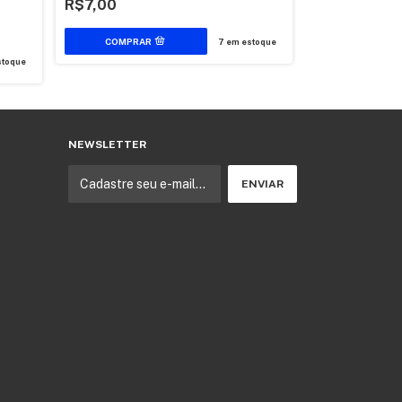
R$7,00
R$3,30
7
em estoque
toque
NEWSLETTER