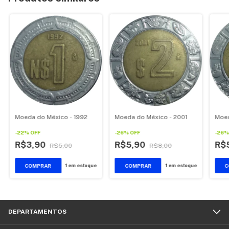
Moeda do México - 1992
Moeda do México - 2001
Moed
-
22
%
OFF
-
26
%
OFF
-
26
R$3,90
R$5,90
R$
R$5,00
R$8,00
1
em estoque
1
em estoque
DEPARTAMENTOS