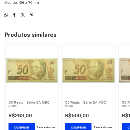
Medida: 156 x 70mm
Produtos similares
50 Reais - Série CA MBC
50 Reais - Série BA MBC
50 R
2003
1998
200
R$283,00
R$500,00
R$
1
em estoque
1
em estoque