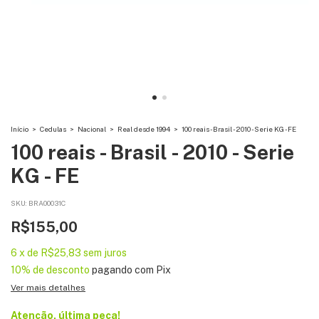
Início
>
Cedulas
>
Nacional
>
Real desde 1994
>
100 reais - Brasil - 2010 - Serie KG - FE
100 reais - Brasil - 2010 - Serie
KG - FE
SKU:
BRA00031C
R$155,00
6
x
de
R$25,83
sem juros
10% de desconto
pagando com Pix
Ver mais detalhes
Atenção, última peça!