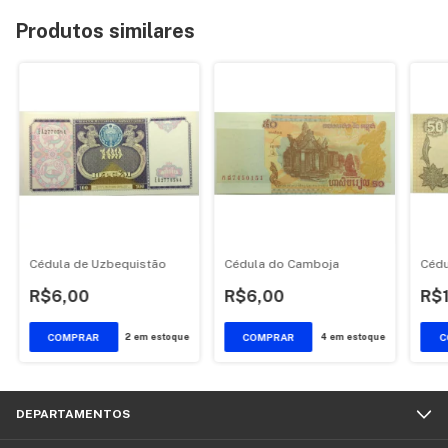
Produtos similares
Cédula de Uzbequistão
Cédula do Camboja
Cédu
R$6,00
R$6,00
R$
2
em estoque
4
em estoque
DEPARTAMENTOS