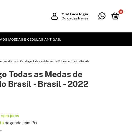
0
Olá!
Faça login
Ou cadastre-se
MOS MOEDAS E CÉDULAS ANTIGAS.
umismaticos
>
Catalogo Todas as Medas de Cobre do Brasil - Brasil -
go Todas as Medas de
o Brasil - Brasil - 2022
3
sem juros
to
pagando com Pix
es