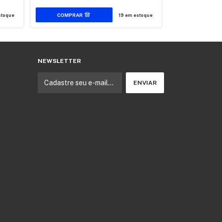
toque
19
em estoque
NEWSLETTER