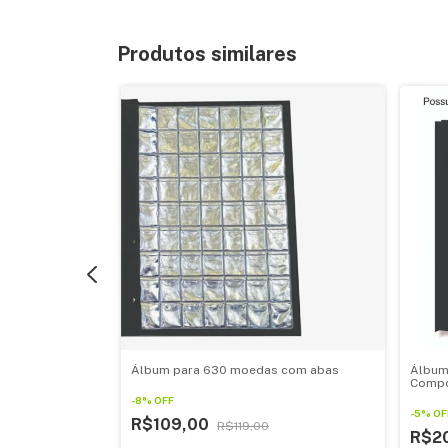
Produtos similares
quarter 25
Álbum para 630 moedas com abas
Álbum
 Organizer
Compo
-
8
%
OFF
-
5
%
OF
R$109,00
R$119,00
R$2