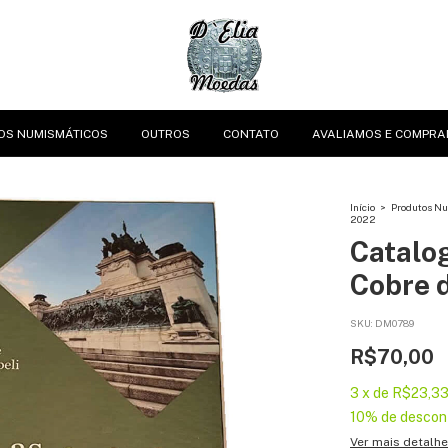
OS NUMISMÁTICOS
OUTROS
CONTATO
AVALIAMOS E COMPRA
Início
>
Produtos N
2022
Catalo
Cobre d
SKU:
DM0789
R$70,00
3
x
de
R$23,3
10% de descon
Ver mais detalh