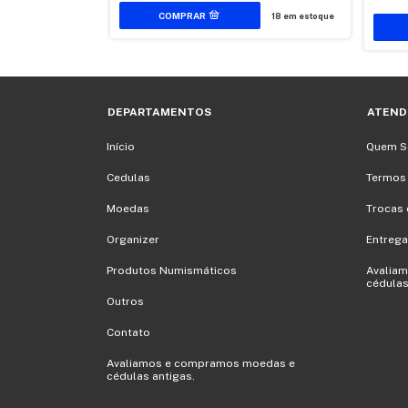
18
em estoque
17
em estoque
DEPARTAMENTOS
ATEND
Início
Quem 
Cedulas
Termos
Moedas
Trocas 
Organizer
Entrega
Produtos Numismáticos
Avalia
cédulas
Outros
Contato
Avaliamos e compramos moedas e
cédulas antigas.