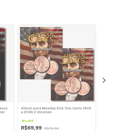
avos
Álbum para Moedas EUA One Cents 1909
Folha para Moe
zer
a 2046 2 Volumes
Organizer
-
8
%
OFF
R$6,00
R$69,99
R$76,00