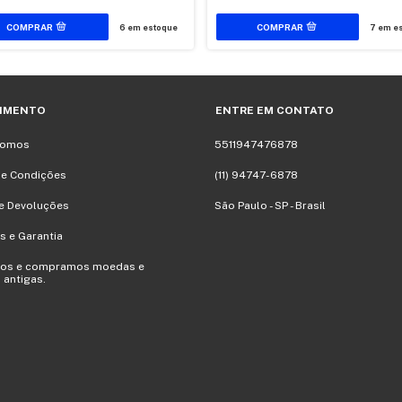
6
em estoque
7
em es
IMENTO
ENTRE EM CONTATO
Somos
5511947476878
 e Condições
(11) 94747-6878
e Devoluções
São Paulo - SP - Brasil
s e Garantia
mos e compramos moedas e
 antigas.