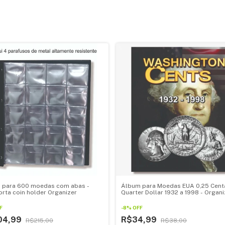
 para 600 moedas com abas -
Álbum para Moedas EUA 0,25 Cent
rta coin holder Organizer
Quarter Dollar 1932 a 1998 - Organi
F
-
8
%
OFF
04,99
R$34,99
R$215,00
R$38,00