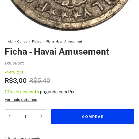
Início
>
Outros
>
Fichas
>
Ficha - Havai Amusement
Ficha - Havai Amusement
SKU:
DM0070
-
44
%
OFF
R$3,00
R$5,40
10% de desconto
pagando com Pix
Ver mais detalhes
Entregas para o CEP:
ALTERAR CEP
Meios de envio