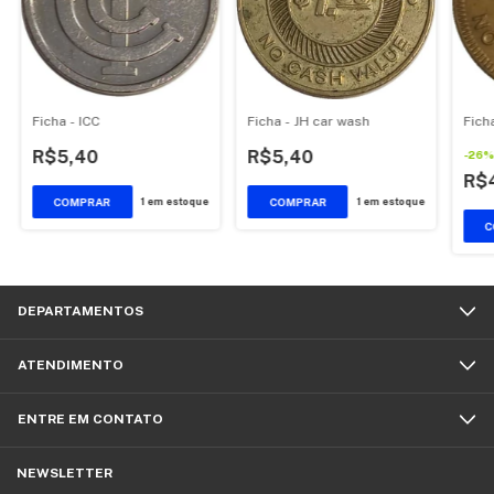
Ficha - ICC
Ficha - JH car wash
Fich
R$5,40
R$5,40
-
26
R$
1
em estoque
1
em estoque
DEPARTAMENTOS
ATENDIMENTO
ENTRE EM CONTATO
NEWSLETTER