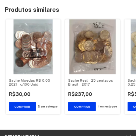
Produtos similares
Sache Moedas R$ 0,05 -
Sache Real - 25 centavos -
Sach
2021 - c/100 Unid
Brasil - 2017
0,25
R$30,00
R$237,00
R$
2
em estoque
1
em estoque