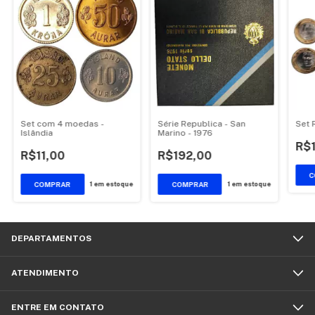
Set com 4 moedas -
Série Republica - San
Set R
Islândia
Marino - 1976
R$
R$11,00
R$192,00
1
em estoque
1
em estoque
DEPARTAMENTOS
ATENDIMENTO
ENTRE EM CONTATO