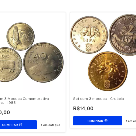
om 3 Moedas Comemorativa -
Set com 3 moedas - Croácia
al - 1983
R$14,00
0,00
1
em es
4
em estoque