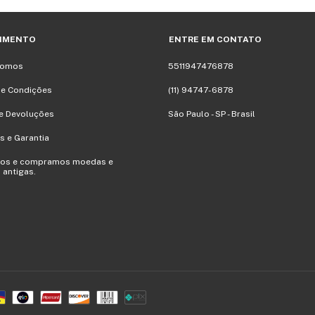
IMENTO
ENTRE EM CONTATO
Somos
5511947476878
 e Condições
(11) 94747-6878
e Devoluções
São Paulo - SP - Brasil
s e Garantia
mos e compramos moedas e
 antigas.