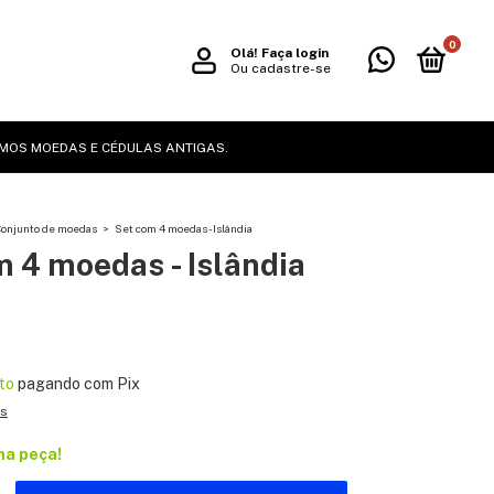
0
Olá!
Faça login
Ou cadastre-se
MOS MOEDAS E CÉDULAS ANTIGAS.
Conjunto de moedas
>
Set com 4 moedas - Islândia
 4 moedas - Islândia
to
pagando com Pix
es
ma peça!