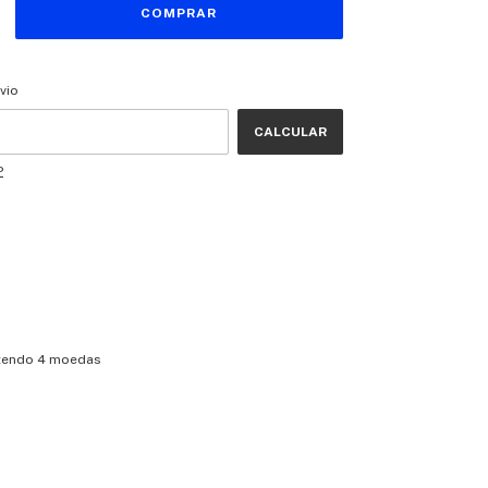
CEP:
ALTERAR CEP
vio
CALCULAR
P
ntendo 4 moedas