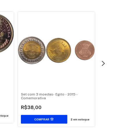
Set com 3 moedas- Egito - 2015 -
Set Real - Brasil
Comemorativa
R$10,00
R$38,00
toque
2
em estoque