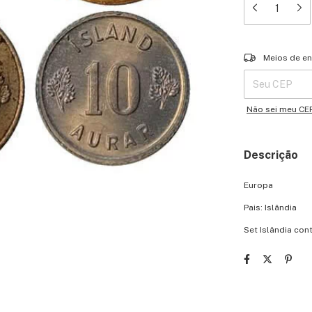
Entregas para o 
Meios de en
Não sei meu CE
Descrição
Europa
Pais: Islândia
Set Islândia co