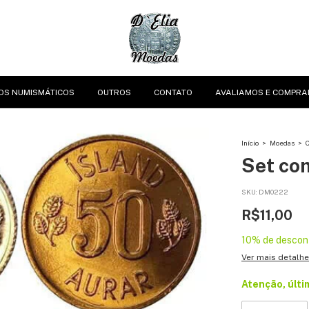
OS NUMISMÁTICOS
OUTROS
CONTATO
AVALIAMOS E COMPRA
Início
>
Moedas
>
Set com
SKU:
DM0222
R$11,00
10% de descon
Ver mais detalh
Atenção, últi