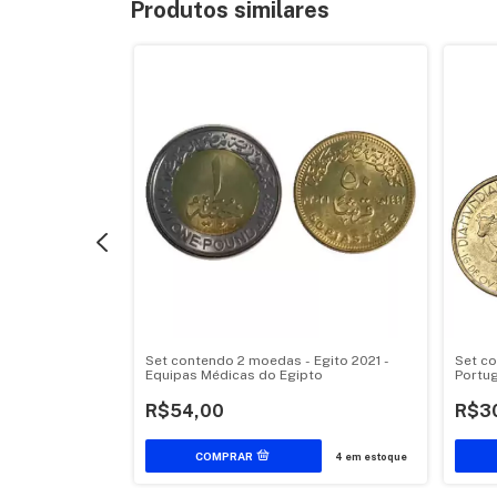
Produtos similares
ino - 1976
Set contendo 2 moedas - Egito 2021 -
Set c
Equipas Médicas do Egipto
Portug
R$54,00
R$3
1
em estoque
4
em estoque